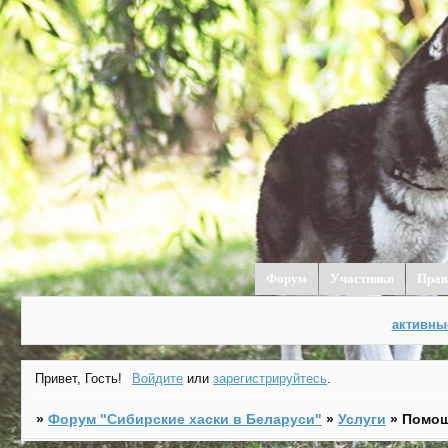
Форум
Участники
Прав
активны
Привет, Гость!
Войдите
или
зарегистрируйтесь
.
»
Форум "Cибирские хаски в Беларуси"
»
Услуги
»
Помощ