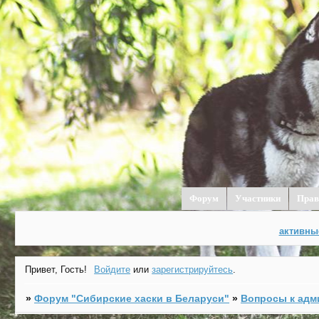
Форум
Участники
Прав
активны
Привет, Гость!
Войдите
или
зарегистрируйтесь
.
»
Форум "Cибирские хаски в Беларуси"
»
Вопросы к адм