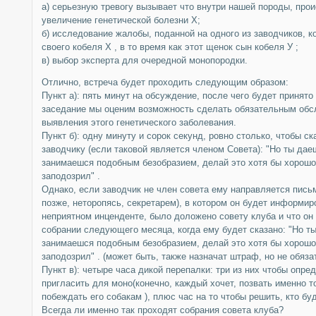
а) серьезную тревогу вызывает что внутри нашей породы, про
увеличение генетической болезни Х;
б) исследование жалобы, поданной на одного из заводчиков, к
своего кобеля Х , в то время как этот щенок сын кобеля У ;
в) выбор эксперта для очередной монопородки.
Отлично, встреча будет проходить следующим образом:
Пункт а): пять минут на обсуждение, после чего будет принят
заседание мы оценим возможность сделать обязательным обс
выявления этого генетического заболевания.
Пункт б): одну минуту и сорок секунд, ровно столько, чтобы с
заводчику (если таковой является членом Совета): "Но ты дае
занимаешся подобным безобразием, делай это хотя бы хорошо,
заподозрил" .
Однако, если заводчик не член совета ему направляется письм
позже, неторопясь, секретарем), в котором он будет информиро
неприятном инценденте, было доложено совету клуба и что он
собрании следующего месяца, когда ему будет сказано: "Но ты
занимаешся подобным безобразием, делай это хотя бы хорошо,
заподозрил" . (может быть, также назначат штраф, но не обяза
Пункт в): четыре часа дикой перепалки: три из них чтобы опред
пригласить для моно(конечно, каждый хочет, позвать именно т
побеждать его собакам ), плюс час на то чтобы решить, кто буд
Всегда ли именно так проходят собрания совета клуба?