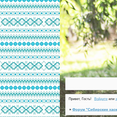
Привет, Гость!
Войдите
или
»
Форум "Cибирские хаск