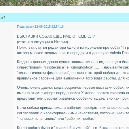
ли?
Поделиться
12-09-2015 22:54:16
ВЫСТАВКИ СОБАК ЕЩЕ ИМЕЮТ СМЫСЛ?
(статья о ситуации в Италии)
Прим: эта статья редактора одного из журналов про собак "Ti pr
автора множественных книг о породах и о дрессуре Valeria Ross
Когда-то давным давно существовала кинология, но еще в бол
существовали "cinotecnica" e "cinognostica"...... , называйте ка
"кинологическая философиа", согласно которой собака должн
правильное строение для выполнения того вида работы, для к
Очень, очень давно, когда родились первые выставки собак, 
именно этим: эксперт породы собак X давал зоотехническую о
представители рассматривались особенно тщательно как прои
Если собаки принадлежали рабочим породам, техническое за
согласовали с характериальными качествами, которые были т
"полевых испытаниях" или "рабочих пробах".
Когда собака была и "красивой и умелой", т.е. была в состоян