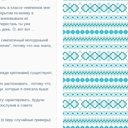
обель в классе чемпионов мне
ткрытом по-моему в
рганизовывали их
перестань ты уже
день. О, вот вот ...
," симпатичный молоденький
ночек", потому что она знала,
режде кретинами) существуют,
х распознавать , потому что,
ещи, которые я описала выше
огу гарантировать, будучи
рослужив в совете
ь (я беру случайные примеры)