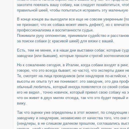
захотите повязать вашу собаку, как следует позаботиться, что
правильной шеей, чтобы попытаться исправить эту маленькую
В конце концов вы выходили все еще не совсем уверенным (по
не признают, что их собака может иметь дефект), но с впечат
профессионализма и воспитанности судьи.
Пожимали руку оппонентам, принимали судейство и расстанов
за поиски собаки (с красивой шеей) для вязки с вашей.
Есть, тем не менее, и в наши дни выставки собак: которые су
заводчки (или бывшие), которые прошли строгий зоотехнически
Но к сожалению сегодня, в Италии, когда собаки входят в ринг,
говорю, что это всегда бывает, но часто), что эксперты даже не
Те, смотрят на лица проводников (или хендлеров по-аглийски, 
высоты их опыта тут же понимают: это заводчик, это два про
обычный любитель, который иногда появляется со своей собакой
его не видел , точно новичок, который привел свою собаку на 
что он живет в двух милях отсюда, так что это будет первый и
вижу.
Так что оценки уже определены в этот момент, по следующим 
заводчику и хендлерам, независимо от качества того, что они 
(хендлеры, в не слишком далеком прошлом, соглашались выст
уровня , чтобы избежать некрасивых ситуаций: теперь же они 