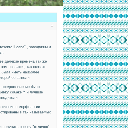
1
esento il cane" , заводчицы и
i.
ее далекие времена так же
к вам нравится, так сказать
а была иметь наиболее
оторой ее вывели.
их предназначение было
ценку собаке Y и лучшие
зводители.
ключение о морфологии
естированы в так называемых
ии получить оценку "отлично"