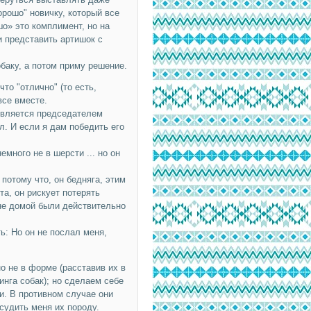
орошо" новичку, который все
шо» это комплимент, но на
и представить артишок с
баку, а потом приму решение.
то "отлично" (то есть,
все вместе.
 является председателем
ыл. И если я дам победить его
емного не в шерсти ... но он
потому что, он бедняга, этим
та, он рискует потерять
мне домой были действительно
ь: Но он не послал меня,
о не в форме (расставив их в
нга собак); но сделаем себе
и. В противном случае они
судить меня их породу.