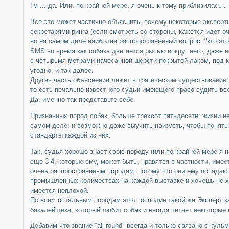
Гм ... да. Или, по крайней мере, я очень к тому приблизилась .
Все это может частично объяснить, почему некоторые эксперт
секретарями ринга (если смотреть со стороны, кажется идет о
но на самом деле наиболее распространенный вопрос: "кто это
SMS во время как собака двигается рысью вокруг него, даже н
с четырьмя метрами начесанной шерсти покрытой лаком, под к
угодно, и так далее.
Другая часть объяснение лежит в трагическом существовании та
то есть печально известного судьи имеющего право судить вс
Да, именно так представьте себе.
Признанных пород собак, больше трехсот пятьдесяти: жизни не
самом деле, и возможно даже выучить наизусть, чтобы понять
стандарты каждой из них.
Так, судья хорошо знает свою породу (или по крайней мере я 
еще 3-4, которые ему, может быть, нравятся в частности, име
очень распространеным породам, потому что они ему попадают
промышленных количествах на каждой выставке и хочешь не х
имеется неплохой.
По всем остальным породам этот господин такой же Эксперт 
бакалейщика, который любит собак и иногда читает некоторые
Добавим что звание "all round" всегда и только связано с кул