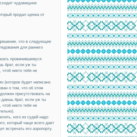
исходит чудовищное
оторый продал щенка от
о решение, что в следующее
ледования для раннего
казать провинившемуся
шь брат, если уж ты
 чтоб никто тебя не
о (которое будет написано
ван о том, что об этом
 должен присутствовать на
 даешь брат, если уж ты
 чтоб никто тебя не
тельно).
елить, кого из судей надо
ого, который чаще всего дает
ет встречать его аэропорту.