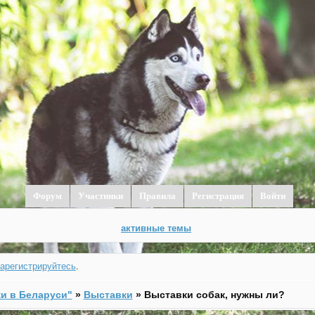
Форум
Участники
Правила
Регистрация
Войти
активные темы
зарегистрируйтесь
.
и в Беларуси"
»
Выставки
»
Выставки собак, нужны ли?