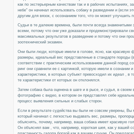
как по экстерьерным качествам так и в рабочих испытаниях, з
небе" он начинал использовать собаку в разведении и (если эт
другим для вязок, с осознанием того, что он может улучшить п
Судьи в те далекие времена, были почти всегда знаменитыми
всеми, потому что они уже доказали и продемонстрировали св
максимальных результатов в разведение и потому что они пр
зоотехнический экзамен.
Они были люди, которые имели в голове, ясно, как красивую 
размеры, идеальный вес представленые в стандарте породы (в
соответствии с практическим использованием данной пород соб
ринг они сравнили ее с картинкой, которую имели в сознании 
характеристики, в которых субъект превосходил их идеал , в 
те характеристики от которых он отклонялся.
Затем собака была оценена в шаге и в рысе, и судья, в своем
фотографию с видео, в котором он представлял себе идеальны
процесс выявления сильных и слабых сторон.
Если в результате судейства вы были не совсем уверены, Вы 
который начинал с легкостью выдавать вес, размеры, пропорц
объяснять, почему, например, ваша собака имеет красивую го
Он объяснял вам , что, например, короткая шея, как у вашей с
пластичность галопа борзой как в вашем случае. Он предлагал