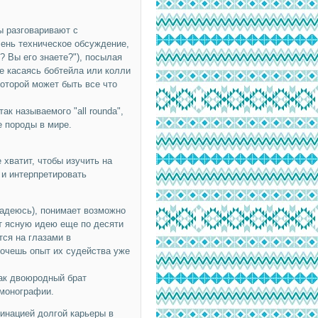
ы разговаривают с
чень техническое обсуждение,
? Вы его знаете?"), посылая
е касаясь бобтейла или колли
оторой может быть все что
к называемого "all roundа",
е породы в мире.
 хватит, чтобы изучить на
 и интерпретировать
надеюсь), понимает возможно
ет ясную идею еще по десяти
ся на глазами в
очешь опыт их судейства уже
как двоюродный брат
 монографии.
ьминацией долгой карьеры в