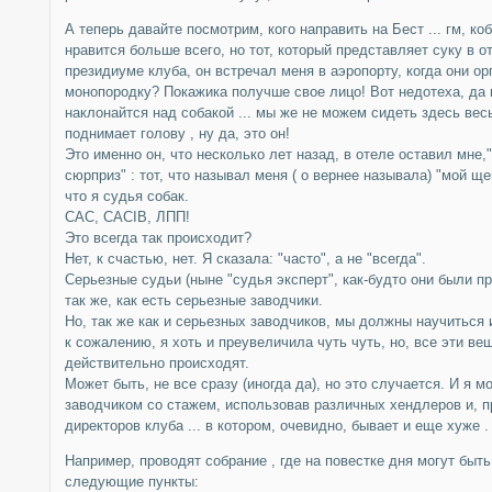
А теперь давайте посмотрим, кого направить на Бест ... гм, к
нравится больше всего, но тот, который представляет суку в о
президиуме клуба, он встречал меня в аэропорту, когда они о
монопородку? Покажика получше свое лицо! Вот недотеха, да 
наклонайтся над собакой ... мы же не можем сидеть здесь весь 
поднимает голову , ну да, это он!
Это именно он, что несколько лет назад, в отеле оставил мне
сюрприз" : тот, что называл меня ( о вернее называла) "мой ще
что я судья собак.
CAC, CACIB, ЛПП!
Это всегда так происходит?
Нет, к счастью, нет. Я сказала: "часто", а не "всегда".
Серьезные судьи (ныне "судья эксперт", как-будто они были п
так же, как есть серьезные заводчики.
Но, так же как и серьезных заводчиков, мы должны научиться и
к сожалению, я хоть и преувеличила чуть чуть, но, все эти в
действительно происходят.
Может быть, не все сразу (иногда да), но это случается. И я м
заводчиком со стажем, использовав различных хендлеров и, п
директоров клуба ... в котором, очевидно, бывает и еще хуже .
Например, проводят собрание , где на повестке дня могут быт
следующие пункты: