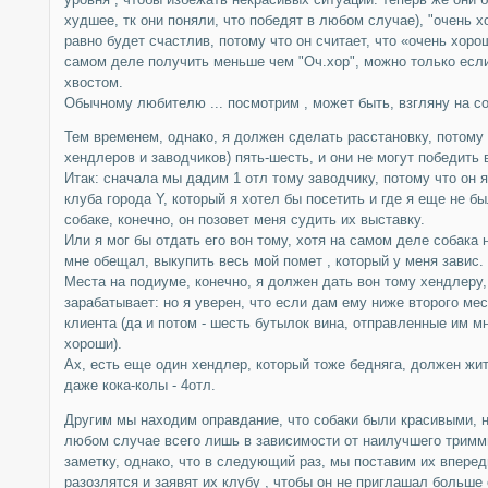
худшее, тк они поняли, что победят в любом случае), "очень х
равно будет счастлив, потому что он считает, что «очень хоро
самом деле получить меньше чем "Оч.хор", можно только есл
хвостом.
Обычному любителю ... посмотрим , может быть, взгляну на со
Тем временем, однако, я должен сделать расстановку, потому ч
хендлеров и заводчиков) пять-шесть, и они не могут победить 
Итак: сначала мы дадим 1 отл тому заводчику, потому что он
клуба города Y, который я хотел бы посетить и где я еще не б
собаке, конечно, он позовет меня судить их выставку.
Или я мог бы отдать его вон тому, хотя на самом деле собака н
мне обещал, выкупить весь мой помет , который у меня завис.
Места на подиуме, конечно, я должен дать вон тому хендлеру, 
зарабатывает: но я уверен, что если дам ему ниже второго мес
клиента (да и потом - шесть бутылок вина, отправленные им 
хороши).
Ах, есть еще один хендлер, который тоже бедняга, должен жит
даже кока-колы - 4отл.
Другим мы находим оправдание, что собаки были красивыми, н
любом случае всего лишь в зависимости от наилучшего тримми
заметку, однако, что в следующий раз, мы поставим их вперед
разозлятся и заявят их клубу , чтобы он не приглашал больше 