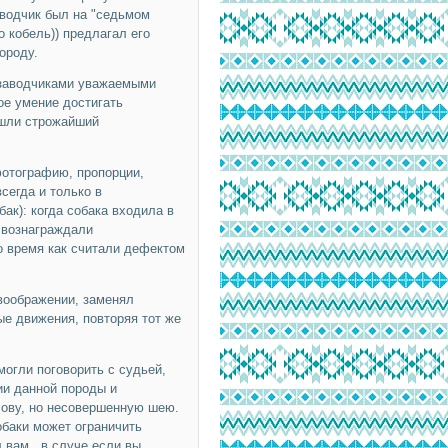
аводчик был на "седьмом
о кобель)) предлагал его
ороду.
 заводчиками уважаемыми
ое умение достигать
ошли строжайший
фотографию, пропорции,
сегда и только в
ак): когда собака входила в
и вознаграждали
то время как считали дефектом
 воображении, заменял
е движения, повторяя тот же
могли поговорить с судьей,
ии данной породы и
лову, но несовершенную шею.
обаки может ограничить
 вам , в случе если вы