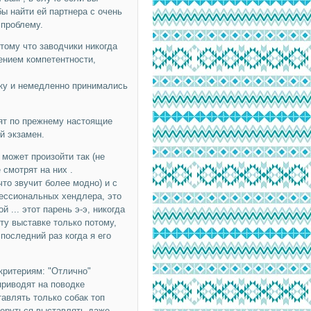
бы найти ей партнера с очень
 проблему.
тому что заводчики никогда
лением компетентности,
ку и немедленно принимались
дят по прежнему настоящие
й экзамен.
 может произойти так (не
 смотрят на них .
что звучит более модно) и с
фессиональных хендлера, это
 ... этот парень э-э, никогда
эту выставке только потому,
 последний раз когда я его
критериям: "Отлично"
приводят на поводке
авлять только собак топ
беруться выставлять даже