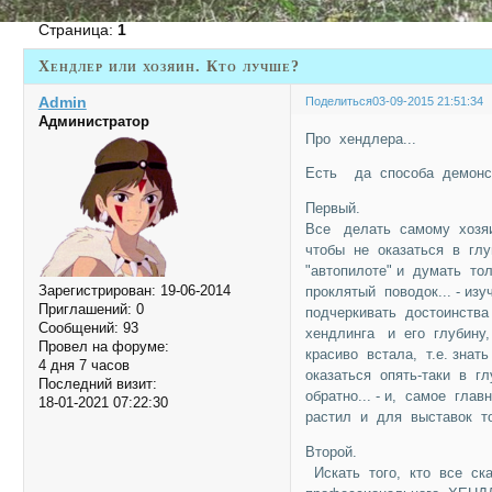
Страница:
1
Хендлер или хозяин. Кто лучше?
Admin
Поделиться
03-09-2015 21:51:34
Администратор
Про хендлера...
Есть да способа демонс
Первый.
Все делать самому хозяи
чтобы не оказаться в гл
"автопилоте" и думать то
Зарегистрирован
: 19-06-2014
проклятый поводок... - и
Приглашений:
0
подчеркивать достоинства
Сообщений:
93
хендлинга и его глубину
Провел на форуме:
красиво встала, т.е. знать
4 дня 7 часов
оказаться опять-таки в г
Последний визит:
обратно... - и, самое гла
18-01-2021 07:22:30
растил и для выставок то
Второй.
Искать того, кто все ска