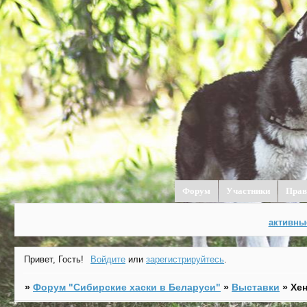
Форум
Участники
Прав
активны
Привет, Гость!
Войдите
или
зарегистрируйтесь
.
»
Форум "Cибирские хаски в Беларуси"
»
Выставки
»
Хен