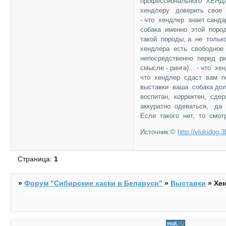
профессионального ХЕНД
хендлеру доверить свое с
- что хендлер знает санд
собака именно этой пород
такой породы, а не тольк
хендлера есть свободное
непосредственно перед ри
смысле - ринга)... - что 
что хендлер сдаст вам п
выставки ваша собака до
воспитан, корректен, сдер
аккуратно одеваться, да 
Если такого нет, то смо
Источник:©
http://vlukidog.3
Страница:
1
»
Форум "Cибирские хаски в Беларуси"
»
Выставки
»
Хен