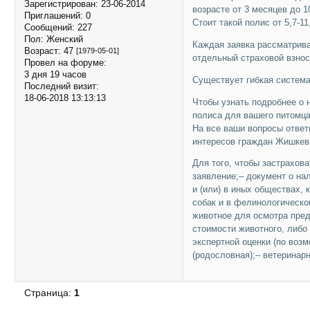
Зарегистрирован
: 23-06-2014
возрасте от 3 месяцев до 1
Приглашений:
0
Стоит такой полис от 5,7-1
Сообщений:
227
Пол:
Женский
Каждая заявка рассматрива
Возраст:
47
[1979-05-01]
отдельный страховой взнос
Провел на форуме:
3 дня 19 часов
Существует гибкая система
Последний визит:
18-06-2018 13:13:13
Чтобы узнать подробнее о 
полиса для вашего питомца,
На все ваши вопросы отве
интересов граждан Жишкев
Для того, чтобы застрахов
заявление;– документ о на
и (или) в иных обществах, 
собак и в фелинологическо
животное для осмотра пред
стоимости животного, либо
экспертной оценки (по воз
(родословная);– ветеринар
Страница:
1