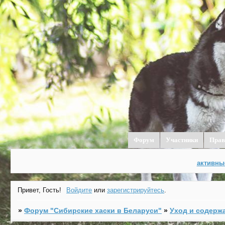
Форум
Участники
Прав
активны
Привет, Гость!
Войдите
или
зарегистрируйтесь
.
»
Форум "Cибирские хаски в Беларуси"
»
Уход и содерж