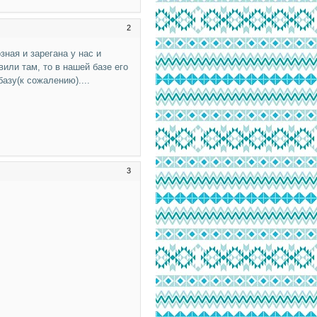
2
зная и зарегана у нас и
вили там, то в нашей базе его
азу(к сожалению)....
3