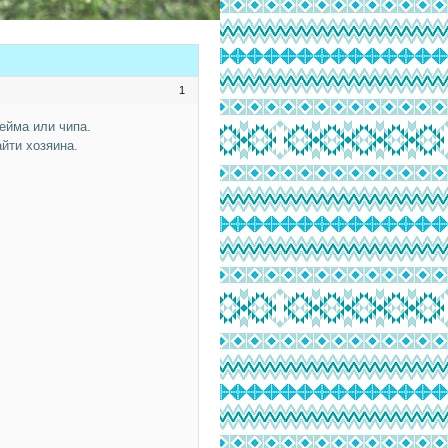
1
ейма или чипа.
йти хозяина.