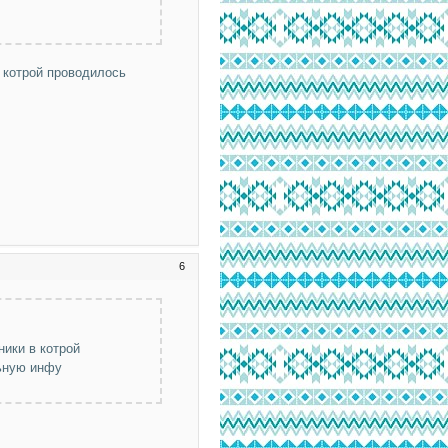
в котрой проводилось
6
ники в котрой
льную инфу