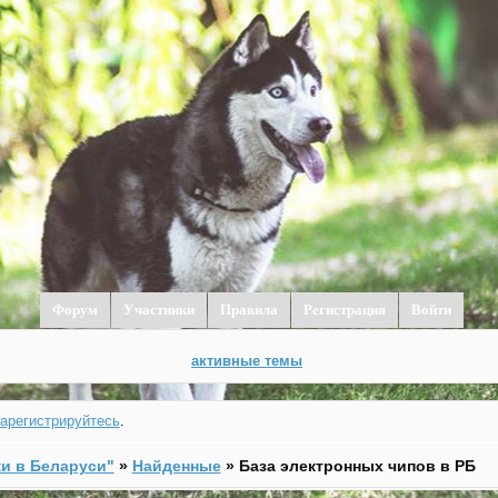
Форум
Участники
Правила
Регистрация
Войти
активные темы
зарегистрируйтесь
.
и в Беларуси"
»
Найденные
»
База электронных чипов в РБ