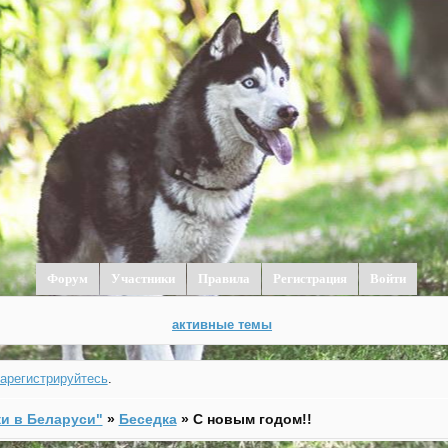
Форум
Участники
Правила
Регистрация
Войти
активные темы
зарегистрируйтесь
.
и в Беларуси"
»
Беседка
»
С новым годом!!