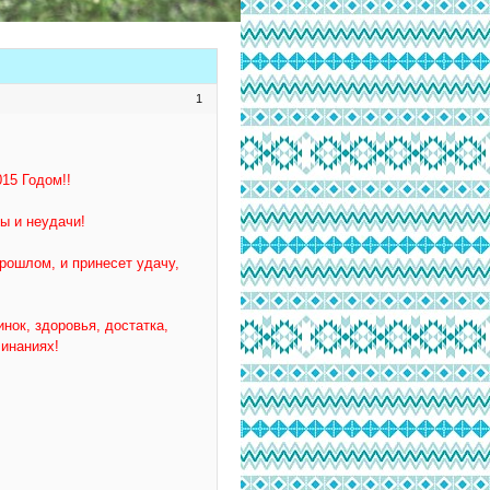
1
15 Годом!!
ы и неудачи!
рошлом, и принесет удачу,
нок, здоровья, достатка,
чинаниях!