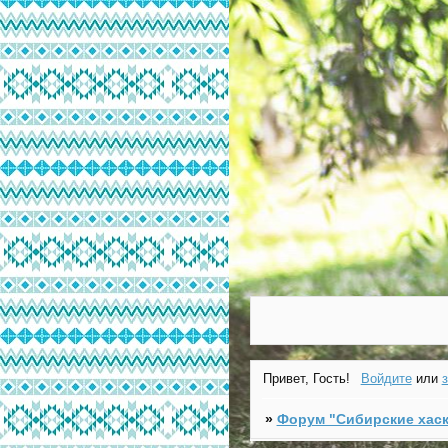
Привет, Гость!
Войдите
или
»
Форум "Cибирские хаск