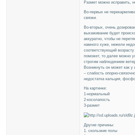
Размет можно исправить, 
Во-первых не перекармлива
связки.
Во-вторых, очень дозирова
выхаживание будет происхо
аккуратно, чтобы не перетя
намного хуже, нежели недо
соответствующий возрасту 
поможет, то далее можно у
строгим наблюдением ветер
Возникнуть он может как у 
– слабость опорно-связочно
недостатка кальция, фосфо
На картинке:
1-нормальный
2-косолапость
3-размет
Другие причины:
1. скользкие полы