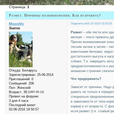
Страница:
1
Размет. Причины возникновения. Как исправить?
Moonlily
Поделиться
03-10-2014 15:03:25
Знаток
Размет
– обе пясти или од
мелкая – локти прижаты др
Причин возникновения очен
тесном загоне а затем – н
животными белками, недост
достаточного выгула и наг
собаки. Т.е. навредить мог
предрасположенности к раз
Откуда:
Беларусь
аномалии строения связочн
Зарегистрирован
: 25-06-2014
Что предпринять?
Приглашений:
0
Сообщений:
208
Зависит от причины. Надо 
Пол:
Женский
давать не только в определ
Возраст:
39
[1987-05-12]
Провел на форуме:
специально предназначенны
3 дня 4 часа
в зависимости от типа кор
Последний визит:
корма) и от возраста. С фи
02-06-2016 19:50:57
если размет (т.е. слабый р