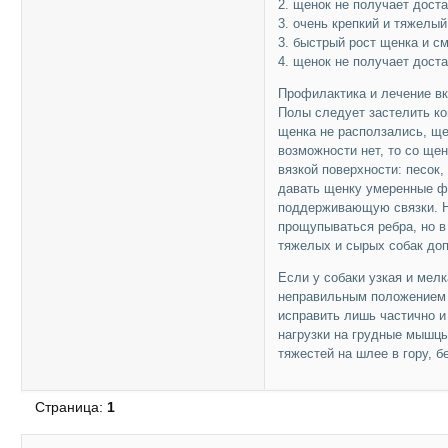
2. щенок не получает дост
3. очень крепкий и тяжелый
3. быстрый рост щенка и с
4. щенок не получает дост
Профилактика и лечение в
Полы следует застелить к
щенка не расползались, ще
возможности нет, то со ще
вязкой поверхности: песок,
давать щенку умеренные фи
поддерживающую связки. Н
прощупываться ребра, но в
тяжелых и сырых собак доп
Если у собаки узкая и мелк
неправильным положением 
исправить лишь частично и 
нагрузки на грудные мышцы
тяжестей на шлее в гору, б
Страница:
1