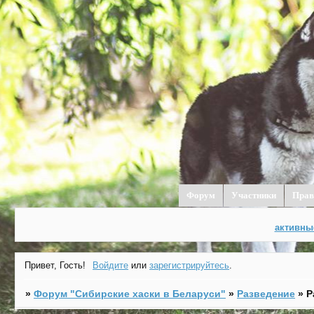
Форум
Участники
Прав
активны
Привет, Гость!
Войдите
или
зарегистрируйтесь
.
»
Форум "Cибирские хаски в Беларуси"
»
Разведение
»
Р