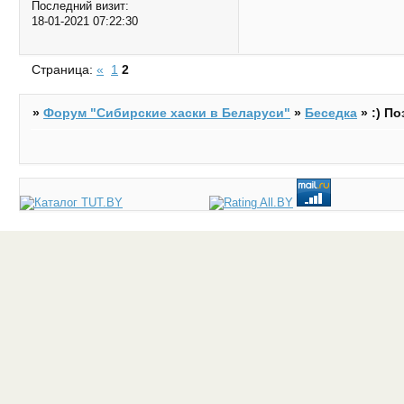
Последний визит:
18-01-2021 07:22:30
Страница:
«
1
2
»
Форум "Cибирские хаски в Беларуси"
»
Беседка
»
:) П