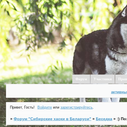
Форум
Участники
Прав
активны
Привет, Гость!
Войдите
или
зарегистрируйтесь
.
»
Форум "Cибирские хаски в Беларуси"
»
Беседка
»
:) П