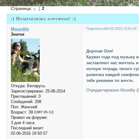
Страница:
«
1
2
:) Поздравлялка форумчан! :)
Moonlily
Поделиться
04-02-2015 12:01:34
Знаток
Дорогая Оля!
Кружат года под музыку в
заставляют нас мечтать и
нотную тетрадь твоего с
развязка каждой симфони
тебе реквием по мечте.
Откуда:
Беларусь
Отредактировано Moonlily (0
Зарегистрирован
: 25-06-2014
Приглашений:
0
Сообщений:
208
Пол:
Женский
Возраст:
39
[1987-05-12]
Провел на форуме:
3 дня 4 часа
Последний визит:
02-06-2016 19:50:57