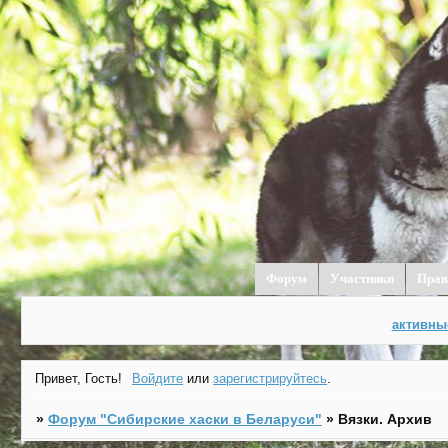
Форум
Участники
Прав
активны
Привет, Гость!
Войдите
или
зарегистрируйтесь
.
»
Форум "Cибирские хаски в Беларуси"
»
Вязки. Архив