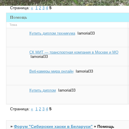
Страница:
«
1
2
3
4
5
Помощь
Тема
Купить диплом техникума
Iamorial33
СК МИТ — транспортная компания в Москве и МО
Iamorial33
Веб-камеры мира онлайн
Iamorial33
Купить диплом
Iamorial33
Страница:
«
1
2
3
4
5
»
Форум "Cибирские хаски в Беларуси"
»
Помощь