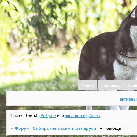
Форум
Участники
Прав
активны
Привет, Гость!
Войдите
или
зарегистрируйтесь
.
»
Форум "Cибирские хаски в Беларуси"
»
Помощь