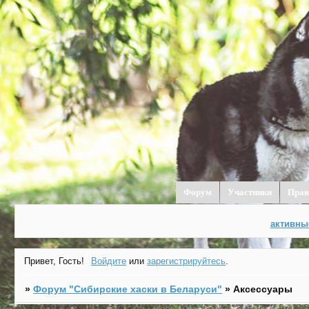
Форум
Участники
Прав
активны
Привет, Гость!
Войдите
или
зарегистрируйтесь
.
»
Форум "Cибирские хаски в Беларуси"
»
Аксессуары