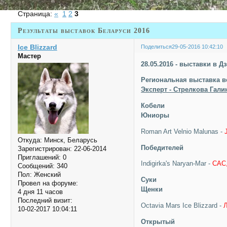
Страница:
«
1
2
3
Результаты выставок Беларуси 2016
Ice Blizzard
Поделиться
29-05-2016 10:42:10
Мастер
28.05.2016 - выставки в Д
Региональная выставка в
Эксперт - Стрелкова Гали
Кобели
Юниоры
Roman Art Velnio Malunas -
Откуда:
Минск, Беларусь
Победителей
Зарегистрирован
: 22-06-2014
Приглашений:
0
Indigirka's Naryan-Mar -
CAC
Сообщений:
340
Пол:
Женский
Суки
Провел на форуме:
Щенки
4 дня 11 часов
Последний визит:
Octavia Mars Ice Blizzard -
Л
10-02-2017 10:04:11
Открытый