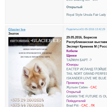
Открытый
Royal Style Ursula Fair Lady
Glacier Ice
Поделиться
31-05-2016 13:42:29
Знаток
29.05.2016, Борисов
Республиканская выставк
Эксперт Кремнев М ( Росс
Кобели
Щенки
ТАЙФУН БАРТ -?
Юниоры
ЕАСТЕР ИСЛАНД ГЛЭЙШЕР
TAIL NORT GRAND PERFECT
ISKANDER LOVE ME BLUE
Промежуток
Жульен Сабин -
САС
Открытый
GAHAN THE FUTURE IS OUR
Победителей
Brad Pitt -
CAC , ЛК