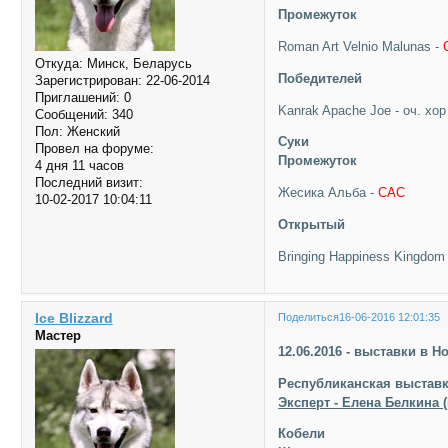
Промежуток
Roman Art Velnio Malunas -
Откуда:
Минск, Беларусь
Победителей
Зарегистрирован
: 22-06-2014
Приглашений:
0
Kanrak Apache Joe - оч. хор
Сообщений:
340
Пол:
Женский
Суки
Провел на форуме:
Промежуток
4 дня 11 часов
Последний визит:
Жесика Альба -
САС
10-02-2017 10:04:11
Открытый
Bringing Happiness Kingdom
Ice Blizzard
Поделиться
16-06-2016 12:01:35
Мастер
12.06.2016 - выставки в 
Республиканская выставк
Эксперт - Елена Белкина 
Кобели