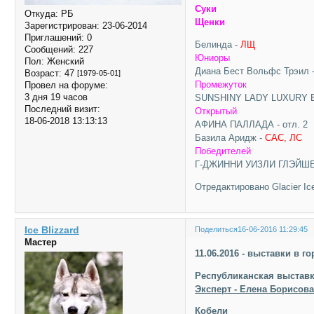
Суки
Откуда:
РБ
Щенки
Зарегистрирован
: 23-06-2014
Приглашений:
0
Белинда -
ЛЩ
Сообщений:
227
Юниоры
Пол:
Женский
Диана Бест Вольфс Трэил 
Возраст:
47
[1979-05-01]
Промежуток
Провел на форуме:
3 дня 19 часов
SUNSHINY LADY LUXURY 
Последний визит:
Открытый
18-06-2018 13:13:13
АФИНА ПАЛЛАДА - отл. 2
Базила Аридж -
САС, ЛС
Победителей
Г-ДЖИННИ УИЗЛИ ГЛЭЙШЕ
Отредактировано Glacier Ice
Ice Blizzard
Поделиться
16-06-2016 11:29:45
Мастер
11.06.2016 - выставки в 
Республиканская выставк
Эксперт - Елена Борисова
Кобели