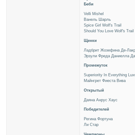
Беби
Velli Mishel
Ванель Шарль
Spice Girl Wolf's Trail
Should You Love Wolf's Trail
Щенки
Ладбрит Жозефина Де-Лак
Эрзули Фреда Даниелла Д
Промежуток
Superiority In Everything Lu
Майнгрет Фиеста Вива
Открытый
Даяна Анрус Хаус
Победителей
Регина Фортуна
Ли Стар
Чемпионы