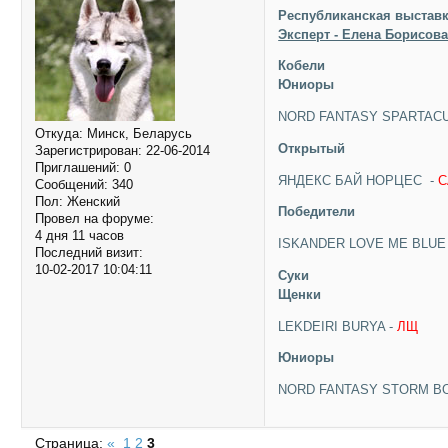
Республиканская выставк
Эксперт - Елена Борисова
Кобели
Юниоры
NORD FANTASY SPARTAC
Откуда:
Минск, Беларусь
Открытый
Зарегистрирован
: 22-06-2014
Приглашений:
0
ЯНДЕКС БАЙ НОРЦЕС -
C
Сообщений:
340
Пол:
Женский
Победители
Провел на форуме:
4 дня 11 часов
ISKANDER LOVE ME BLUE
Последний визит:
10-02-2017 10:04:11
Суки
Щенки
LEKDEIRI BURYA -
ЛЩ
Юниоры
NORD FANTASY STORM B
Страница:
«
1
2
3