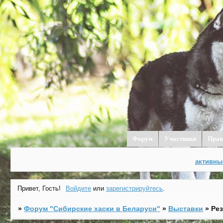
Форум
Участники
Прав
активны
Привет, Гость!
Войдите
или
зарегистрируйтесь
.
»
Форум "Cибирские хаски в Беларуси"
»
Выставки
»
Ре