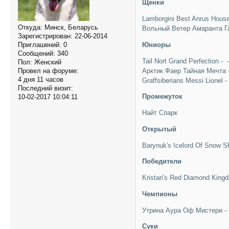
Щенки
Lamborgini Best Anrus Hous
Откуда:
Минск, Беларусь
Вольный Ветер Амаранта Г
Зарегистрирован
: 22-06-2014
Юниоры
Приглашений:
0
Сообщений:
340
Tail Nort Grand Perfection - 
Пол:
Женский
Арктик Фаер Тайная Мечта 
Провел на форуме:
4 дня 11 часов
Graffsiberians Messi Lionel 
Последний визит:
Промежуток
10-02-2017 10:04:11
Найт Спарк
Открытый
Barynuk's Icelord Of Snow 
Победители
Kristari's Red Diamond King
Чемпионы
Утрина Аура Оф Мистери -
Суки