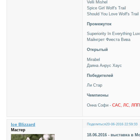
Velli Mishel
Spice Girl Wolf's Trail
Should You Love Wolf's Trail
Промежуток
Superiority In Everything Lu
Майнгрет Фиеста Вива
Открытый
Mirabel
Даяна Анрус Хаус
Победителей
Ли Стар
Чемпионы
Онна Софи -
CAC, ЛС, ЛПП,
Ice Blizzard
Поделиться
20-06-2016 22:59:33
Мастер
18.06.2016 - выставка в 