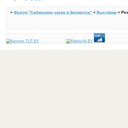
»
Форум "Cибирские хаски в Беларуси"
»
Выставки
»
Ре