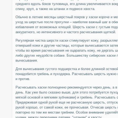
среднего вдоль боков туловища, его длина увеличивается вокр
спину, круп, а также на штанах и подвесе хвоста.
Обычно в летние месяцы шерстный покров у хаски короче и м
уход за шерстью после прогулки – наиболее важный шаг в обе
избавления от возможных клещей. Шерсть хаски с густым под
аккуратного, но интенсивного и частого расчесывания щеткой.
Регулярная чистка шерсти хаски стимулирует кожу, разрыхляе
отмершей кожи и другие частицы, которые вычесываются зате
чтобы во время расчесывания не оцарапать кожу, не дергать ш
либо других неудобств собаке. Большинству сибирских хаски 
вычесывания.
Для вычесывания густого подшерстка и более длинной остево
понадобится гребень и пуходерка. Расчесывать шерсть нужно к
и против.
Расчесывать хаски полноценно рекомендуется через день, а в
день. Как уже было сказано выше, для этого потребуется пухо
мягкой основой и мягкими зубчиками) и гребень. Расчесывать 
Придерживая одной рукой еще не расчесанную шерсть, отпуска
рукой хорошо, от самой кожи, ее прочесывая. Отчесав шерсть
повторно по тем же местам гребнем. Особое внимание уделяйт
ушами, между передними лапами, "штанам" и хвосту.