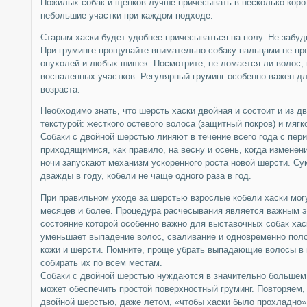
Пожилых собак и щенков лучше причесывать в несколько коро
небольшие участки при каждом подходе.
Старым хаски будет удобнее причесываться на полу. Не забудь
При груминге прощупайте внимательно собаку пальцами не пр
опухолей и любых шишек. Посмотрите, не ломается ли волос, 
воспаленных участков. Регулярный груминг особенно важен дл
возраста.
Необходимо знать, что шерсть хаски двойная и состоит и из дв
текстурой: жесткого остевого волоса (защитный покров) и мягк
Собаки с двойной шерстью линяют в течение всего года с пер
приходящимися, как правило, на весну и осень, когда измене
ночи запускают механизм ускоренного роста новой шерсти. Су
дважды в году, кобели не чаще одного раза в год.
При правильном уходе за шерстью взрослые кобели хаски могу
месяцев и более. Процедура расчесывания является важным э
состояние которой особенно важно для выставочных собак хас
уменьшает выпадение волос, сваливание и одновременно поло
кожи и шерсти. Помните, проще убрать выпадающие волосы в 
собирать их по всем местам.
Собаки с двойной шерстью нуждаются в значительно большем 
может обеспечить простой поверхностный груминг. Повторяем, 
двойной шерстью, даже летом, «чтобы хаски было прохладно».