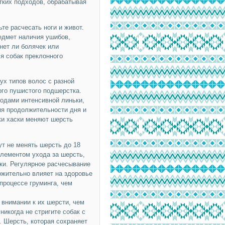
тких подходов, обрабатывая
те расчесать ноги и живот.
едмет наличия ушибов,
нет ли болячек или
я собак преклонного
ух типов волос с разной
ого пушистого подшерстка.
иодами интенсивной линьки,
ния продолжительности дня и
ки хаски меняют шерсть
т не менять шерсть до 18
лементом ухода за шерсть,
ки. Регулярное расчесывание
жительно влияет на здоровье
процессе груминга, чем
внимании к их шерсти, чем
никогда не стригите собак с
 Шерсть, которая сохраняет