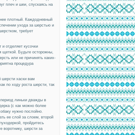
уг плеч и шеи, спускаясь на
енее плотный. Каждодневный
спечении ухода за шерстью и
шерстком, требует
т и отделяет кусочки
м щеткой. Будьте осторожны,
ерсть или не причинять каких-
приятна процедура
й шерсти хаски вам
ак по ходу роста шерсти, так
 период линьки дважды в
дерка (с как можно более
собаку нужно послойно.
ть ее слой за слоем, второй
 пуходеркой, пройдитесь
е воротнику, шерсти за