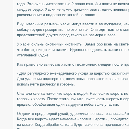
года. Это очень чистоплотные (словно кошки) и почти не пахн
следует редко. Хаски не нужно тримминговать, единственный 
расчесывание и подрезание когтей на лапах.
Внушительные размеры хаски могут ввести в заблуждение, нач
собаку трудно прокормить, но это не так. Они едят намного м
представителей других пород такого же размера и веса.
У хаски сильны охотничьи инстинкты. Забыв обо всем на свете
что бежит, пищит или визжит. Идеально содержать хаски не в к
утепленной будке.
Как правильно вычесать хаски от возможных клещей после пр
· Для регулярного еженедельного ухода за шерстью хаскиприм
Для удаления подшерстка, возможных паразитов и расчесыва
используйте расческу и гребень.
Сначала слегка намочите шерсть водой. Расчешите шерсть по 
головы к хвосту. После этого начните начесывать шерсть в об
прядью, обрабатывая один за другим небольшие участки.
Отделите прядь одной рукой, удерживая волосы, расчесывайте
Когда все шерсть будет начесана «против шерсти» , пройдитес
на место. Когда обработка тела будет закончена, причешите хв