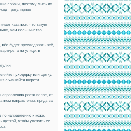
ущие собаки, поэтому мыть их
уход - регулярное
инает казаться, что такую
еньше, чем большинство
, пёс будет преследовать всё,
вартире, а на улице, в
огулки
еняйте пуходерку или щетку.
ния сбившейся шерсти
направлению роста волос, от
ратном направлении, прядь за
 по направлению к коже.
ь щеткой, чтобы уложить ее
ост.