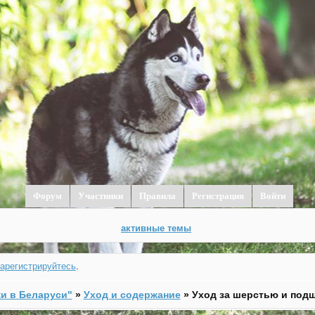
Форум
Участники
Правила
Регистрация
Войти
активные темы
зарегистрируйтесь
.
и в Беларуси"
»
Уход и содержание
»
Уход за шерстью и под