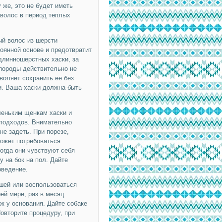
 же, это не будет иметь
волос в период теплых
й волос из шерсти
оянной основе и предотвратит
 длинношерстных хаски, за
 породы действительно не
воляет сохранить ее без
и. Ваша хаски должна быть
аленьким щенкам хаски и
 подходов. Внимательно
не задеть. При порезе,
может потребоваться
огда они чувствуют себя
у на бок на пол. Дайте
оведение.
шей или воспользоваться
й мере, раз в месяц.
ж у основания. Дайте собаке
Повторите процедуру, при