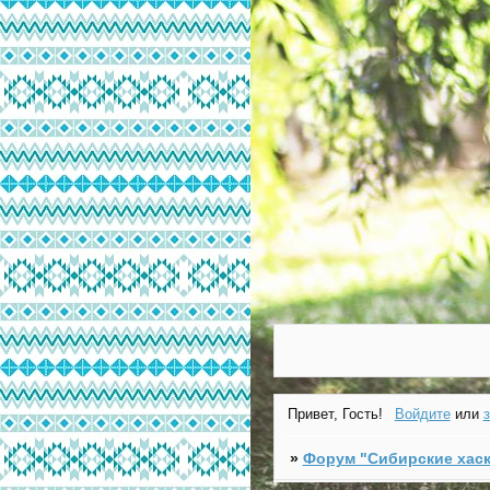
Привет, Гость!
Войдите
или
»
Форум "Cибирские хаск