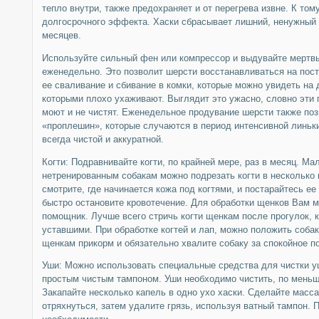
тепло внутри, также предохраняет и от перегрева извне. К тому
долгосрочного эффекта. Хаски сбрасывает лишний, ненужный 
месяцев.
Используйте сильный фен или компрессор и выдувайте мертвы
еженедельно. Это позволит шерсти восстанавливаться на пост
ее сваливание и сбивание в комки, которые можно увидеть на
которыми плохо ухаживают. Выглядит это ужасно, словно эти
моют и не чистят. Еженедельное продувание шерсти также поз
«проплешин», которые случаются в период интенсивной линьк
всегда чистой и аккуратной.
Когти: Подравнивайте когти, по крайней мере, раз в месяц. М
нетренированным собакам можно подрезать когти в несколько
смотрите, где начинается кожа под когтями, и постарайтесь ее 
быстро остановите кровотечение. Для обработки щенков Вам 
помощник. Лучше всего стричь когти щенкам после прогулок, к
уставшими. При обработке когтей и лап, можно положить собак
щенкам прикорм и обязательно хвалите собаку за спокойное п
Уши: Можно использовать специальные средства для чистки у
простым чистым тампоном. Уши необходимо чистить, по меньше
Закапайте несколько капель в одно ухо хаски. Сделайте масса
отряхнуться, затем удалите грязь, используя ватный тампон. 