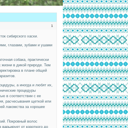
1
ок сибирского хаски.
ями, глазами, зубами и ушами
точная собака, практически
 жизни в дикой природе. Тем
рректировка в плане общей
аразитов.
цедуры, а иногда и любят их,
енические процедуры
ью в соответствии с ее
ния, расчесывания щеткой или
чей лакомства за хорошее
кий. Покровный волос
 варьирует от короткого до