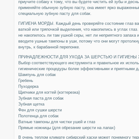
приучите собаку к тому, что вы будете чистить ей зубы и десн
применяйте обычную зубную пасту, она имеет ярко выраженный
специальную зубную пасту для собак.
ГИГИЕНА МОРДЫ. Каждый день проверяйте состояние глаз ва
ваткой или тряпочкой выделения, что накопились в углах глаз.
не накопилось ли там ушной серы, нет ли неприятного запаха 
вводите ушные тампоны в уши, потому что они могут протолкн
внутрь, к барабанной перепонке.
ПРИНАДЛЕЖНОСТИ ДЛЯ УХОДА ЗА ШЕРСТЬЮ И ГИГИЕНЫ 
Выбор соответствующего инструмента и правильное их испол
гигиенические процедуры более эффективными и приятными дл
Шампунь для собак
Гребень
Пуходерка
Щипчики для когтей (когтерезка)
Зубная паста для собак
Зубная щетка
Фен для сушки шерсти
Полотенца для собак
Ватные тампоны для чистки ушей и глаз
Прямые ножницы (для обрезание шерсти на лапах)
В очень теплом климате сибирский хаски может понемногу тер