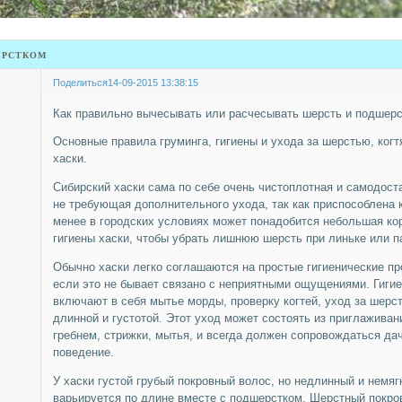
ерстком
Поделиться
14-09-2015 13:38:15
Как правильно вычесывать или расчесывать шерсть и подшерст
Основные правила груминга, гигиены и ухода за шерстью, когт
хаски.
Сибирский хаски сама по себе очень чистоплотная и самодоста
не требующая дополнительного ухода, так как приспособлена к
менее в городских условиях может понадобится небольшая ко
гигиены хаски, чтобы убрать лишнюю шерсть при линьке или п
Обычно хаски легко соглашаются на простые гигиенические про
если это не бывает связано с неприятными ощущениями. Гиги
включают в себя мытье морды, проверку когтей, уход за шерст
длинной и густотой. Этот уход может состоять из приглажива
гребнем, стрижки, мытья, и всегда должен сопровождаться да
поведение.
У хаски густой грубый покровный волос, но недлинный и немяг
варьируется по длине вместе с подшерстком. Шерстный покров