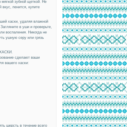
ы мягкой зубной щеткой. Не
 вкус, пенится, купите
шей хаски, удаляя влажной
 Загляните в уши и проверьте,
или воспаления. Никогда не
уть ушную серу или грязь
ХАСКИ.
ьзование сделают ваши
я вашего хаски:
ять шерсть в течение всего