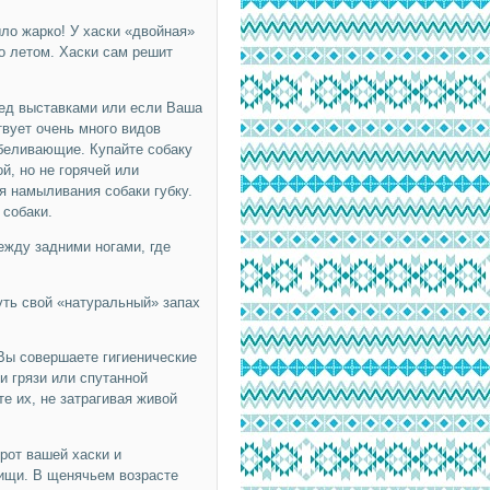
ыло жарко! У хаски «двойная»
о летом. Хаски сам решит
ред выставками или если Ваша
вует очень много видов
тбеливающие. Купайте собаку
й, но не горячей или
я намыливания собаки губку.
 собаки.
жду задними ногами, где
уть свой «натуральный» запах
ы совершаете гигиенические
и грязи или спутанной
е их, не затрагивая живой
от вашей хаски и
пищи. В щенячьем возрасте