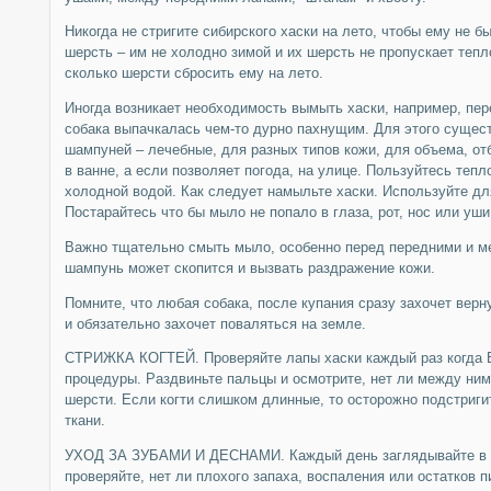
Никогда не стригите сибирского хаски на лето, чтобы ему не б
шерсть – им не холодно зимой и их шерсть не пропускает тепл
сколько шерсти сбросить ему на лето.
Иногда возникает необходимость вымыть хаски, например, пе
собака выпачкалась чем-то дурно пахнущим. Для этого сущест
шампуней – лечебные, для разных типов кожи, для объема, о
в ванне, а если позволяет погода, на улице. Пользуйтесь тепло
холодной водой. Как следует намыльте хаски. Используйте дл
Постарайтесь что бы мыло не попало в глаза, рот, нос или уши
Важно тщательно смыть мыло, особенно перед передними и ме
шампунь может скопится и вызвать раздражение кожи.
Помните, что любая собака, после купания сразу захочет верн
и обязательно захочет поваляться на земле.
СТРИЖКА КОГТЕЙ. Проверяйте лапы хаски каждый раз когда В
процедуры. Раздвиньте пальцы и осмотрите, нет ли между ним
шерсти. Если когти слишком длинные, то осторожно подстригит
ткани.
УХОД ЗА ЗУБАМИ И ДЕСНАМИ. Каждый день заглядывайте в р
проверяйте, нет ли плохого запаха, воспаления или остатков 