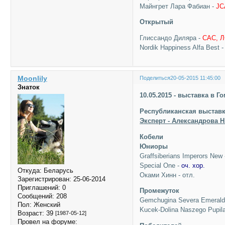
Майнгрет Лара Фабиан -
JC
Открытый
Глиссандо Диляра -
САС, Л
Nordik Happiness Alfa Best 
Moonlily
Поделиться
20-05-2015 11:45:00
Знаток
10.05.2015 - выставка в Г
Республиканская выставк
Эксперт - Александрова Н
Кобели
Юниоры
Graffsiberians Imperors New 
Special One -
оч. хор.
Откуда:
Беларусь
Оками Хинн - отл.
Зарегистрирован
: 25-06-2014
Приглашений:
0
Промежуток
Сообщений:
208
Gemchugina Severa Emerald
Пол:
Женский
Kucek-Dolina Naszego Pupil
Возраст:
39
[1987-05-12]
Провел на форуме: