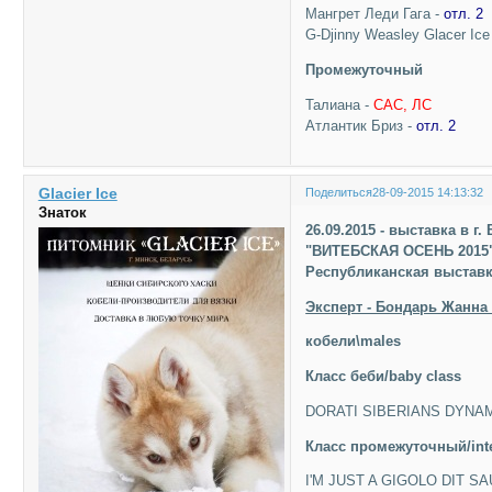
Мангрет Леди Гага -
отл. 2
G-Djinny Weasley Glacer Ice
Промежуточный
Талиана -
САС, ЛС
Атлантик Бриз -
отл. 2
Glacier Ice
Поделиться
28-09-2015 14:13:32
Знаток
26.09.2015 - выставка в г
"ВИТЕБСКАЯ ОСЕНЬ 2015
Республиканская выставка
Эксперт - Бондарь Жанна 
кобели\males
Класc беби/baby class
DORATI SIBERIANS DYNAM
Класc промежуточный/inte
I'M JUST A GIGOLO DIT S