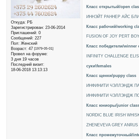
Класc открытый/open cla
ИННЭЙТ РАННЕР АЙС БЛИ
Откуда:
РБ
Класc рабочий/working cl
Зарегистрирован
: 23-06-2014
Приглашений:
0
FUSION OF JOY PERT BO
Сообщений:
227
Пол:
Женский
Класc победители/winner 
Возраст:
47
[1979-05-01]
Провел на форуме:
INFINITY CHALLENGE ELIS
3 дня 19 часов
Последний визит:
суки\females
18-06-2018 13:13:13
Класc щенки/puppy class
ИНФИНИТИ ЧЭЛЛЭНДЖ ПАН
ИНФИНИТИ ЧЭЛЛЭНДЖ ПО
Класc юниоры/junior clas
NORDIC BLUE IRISH WHIS
ZHENEVEVA GREY ANRUS 
Класc промежуточный/inte