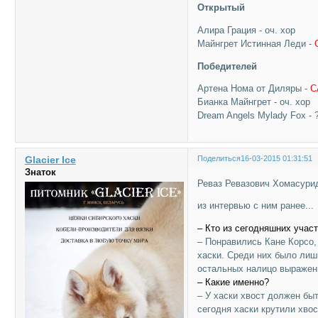
Открытый
Алира Грация - оч. хор
Майнгрет Истинная Леди -
Победителей
Артена Нома от Диляры -
C
Бианка Майнгрет - оч. хор
Dream Angels Mylady Fox - 
Glacier Ice
Поделиться
16-03-2015 01:31:51
Знаток
Реваз Ревазович Хомасурид
из интервью с ним ранее...
– Кто из сегодняшних учас
– Понравились Кане Корсо,
хаски. Среди них было лиш
остальных налицо выражен
– Какие именно?
– У хаски хвост должен бы
сегодня хаски крутили хвос