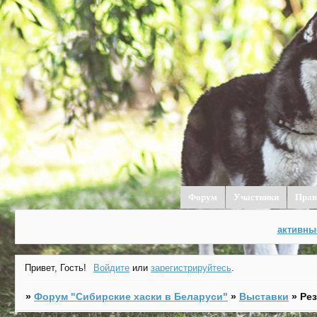
Форум
Участники
Прав
активны
Привет, Гость!
Войдите
или
зарегистрируйтесь
.
»
Форум "Cибирские хаски в Беларуси"
»
Выставки
»
Ре