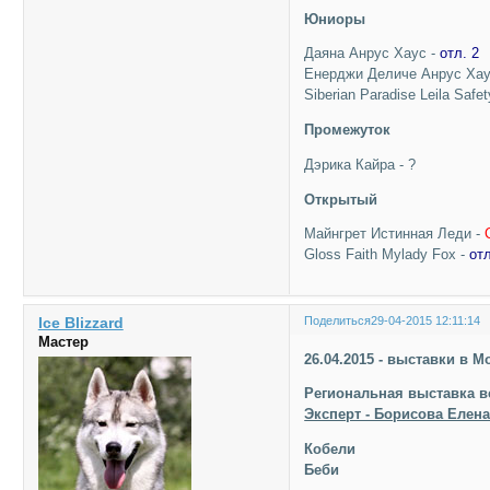
Юниоры
Даяна Анрус Хаус -
отл. 2
Енерджи Деличе Анрус Хаус
Siberian Paradise Leila Safet
Промежуток
Дэрика Кайра - ?
Открытый
Майнгрет Истинная Леди -
Gloss Faith Mylady Fox -
отл
Ice Blizzard
Поделиться
29-04-2015 12:11:14
Мастер
26.04.2015 - выставки в 
Региональная выставка в
Эксперт - Борисова Елена
Кобели
Беби