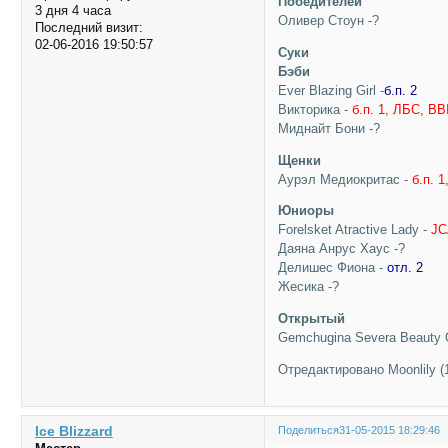
Победителей
3 дня 4 часа
Оливер Стоун -?
Последний визит:
02-06-2016 19:50:57
Суки
Бэби
Ever Blazing Girl -
б.п. 2
Викторика -
б.п. 1, ЛБС, BB
Миднайт Бони -?
Щенки
Аурэл Медиокритас -
б.п. 
Юниоры
Forelsket Atractive Lady -
JC
Даяна Анрус Хаус -?
Делишес Фиона -
отл. 2
Жесика -?
Открытый
Gemchugina Severa Beauty O
Отредактировано Moonlily (1
Ice Blizzard
Поделиться
31-05-2015 18:29:46