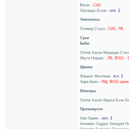
Вегас -
CAC
Орландо Блум -
отл. 2
Чемпионы
Оливер Стоун -
CAC, ЛК
Суки
Беби
Хэппи Хаски Меринда Стел
Якута Норцес -
ЛБ, BISS - 
Щенки
Жаннет Феллини -
б.п. 2
Зара Квин -
ЛЩ, BISS щенк
Юниоры
Хэппи Хаски Идаха Блэк Б
Промежуток
Аби Гамин -
отл. 3
Аннабел Годдес Кингдом Н