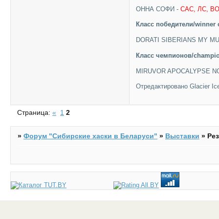
ОННА СОФИ -
CAC, ЛС, B
Класc победители/winner 
DORATI SIBERIANS MY MU
Класc чемпионов/champio
MIRUVOR APOCALYPSE N
Отредактировано Glacier Ice
Страница:
«
1
2
»
Форум "Cибирские хаски в Беларуси"
»
Выставки
»
Ре