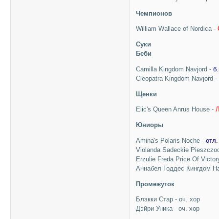
Чемпионов
William Wallace of Nordica -
Суки
Беби
Camilla Kingdom Navjord -
б.
Cleopatra Kingdom Navjord 
Щенки
Elic's Queen Anrus House -
Юниоры
Amina's Polaris Noche -
отл.
Violanda Sadeckie Pieszczo
Erzulie Freda Price Of Victor
Аннабел Годдес Кингдом Н
Промежуток
Блэкки Стар - оч. хор
Дэйри Уника - оч. хор