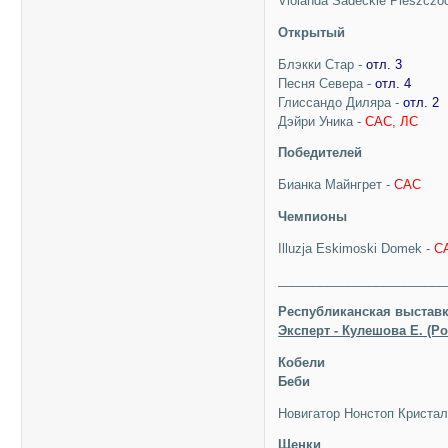
Violanda Sadeckie Pieszczo
Открытый
Блэкки Стар -
отл. 3
Песня Севера -
отл. 4
Глиссандо Диляра -
отл. 2
Дэйри Уника -
САС, ЛС
Победителей
Бианка Майнгрет -
САС
Чемпионы
Illuzja Eskimoski Domek -
С
________________________
Республиканская выставк
Эксперт - Кулешова Е. (Р
Кобели
Беби
Новигатор Нонстоп Криста
Щенки