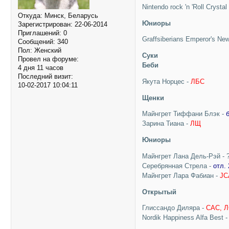
Nintendo rock 'n 'Roll Crysta
Откуда:
Минск, Беларусь
Юниоры
Зарегистрирован
: 22-06-2014
Приглашений:
0
Graffsiberians Emperor's Ne
Сообщений:
340
Пол:
Женский
Суки
Провел на форуме:
Беби
4 дня 11 часов
Последний визит:
Якута Норцес -
ЛБС
10-02-2017 10:04:11
Щенки
Майнгрет Тиффани Блэк -
б
Зарина Тиана -
ЛЩ
Юниоры
Майнгрет Лана Дель-Рэй - 
Серебрянная Стрела -
отл. 
Майнгрет Лара Фабиан -
JC
Открытый
Глиссандо Диляра -
САС, 
Nordik Happiness Alfa Best -
________________________