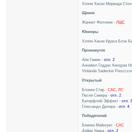
Хэппи Хаски Меринда Стел
Щенки
Жаннет Феллини -
ЛЩС
Юниоры
Хэппи Хаски Идаха Блэк Б
Промежуток
Аби Гамин -
отл. 2
Аннабел Годдес Кингдом Н
Violanda Sadeckie Pieszczo
Открытый
Блэкки Стар -
САС, ЛС
Песня Севера -
отл. 2
Батерфляй Эффект -
отл. 
Глиссандо Диляра -
отл. 4
Победителей
Бианка Майнгрет -
САС
Дэйри Уника -
отл. 2