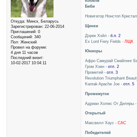
Кобели
Беби
Новигатор Нонстоп Криста
Откуда:
Минск, Беларусь
Щенки
Зарегистрирован
: 22-06-2014
Приглашений:
0
Дэрек Хэйл -
б.п. 2
Сообщений:
340
Ex Lord Fiery Fields -
ЛЩК
Пол:
Женский
Провел на форуме:
Юниоры
4 дня 11 часов
Последний визит:
Афро Самурай Смайлинг Б
10-02-2017 10:04:11
Гром Хэвн -
отл. 2
Прометей -
отл. 3
Revolution Triumphant Beaut
Kanrak Apache Joe -
отл. 5
Промежуток
Адриан Холмс От Диляры 
Открытый
Максвелл Хаус -
CAC
Победителей