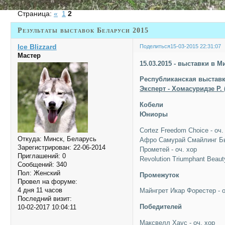
Страница:
«
1
2
Результаты выставок Беларуси 2015
Ice Blizzard
Поделиться
15-03-2015 22:31:07
Мастер
15.03.2015 - выставки в М
Республиканская выставк
Эксперт - Хомасуридзе Р. 
Кобели
Юниоры
Cortez Freedom Choice - оч.
Откуда:
Минск, Беларусь
Афро Самурай Смайлинг Бь
Зарегистрирован
: 22-06-2014
Прометей - оч. хор
Приглашений:
0
Revolution Triumphant Beaut
Сообщений:
340
Пол:
Женский
Промежуток
Провел на форуме:
4 дня 11 часов
Майнгрет Икар Форестер - о
Последний визит:
Победителей
10-02-2017 10:04:11
Максвелл Хаус - оч. хор