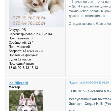
– Значит ли это, что их н
– Да. И хороший заводчик 
можно использовать в крайн
даже это нежелательно.
Отредактировано Glacier Ice
Откуда:
РБ
Зарегистрирован
: 23-06-2014
Приглашений:
0
Сообщений:
227
Пол:
Женский
Возраст:
47
[1979-05-01]
Провел на форуме:
3 дня 19 часов
Последний визит:
18-06-2018 13:13:13
Ice Blizzard
Поделиться
29-04-2015 11:06:10
Мастер
11.04.2015 - выставки в М
Республиканская выставк
Эксперт - Седых Н. Б. (Ро