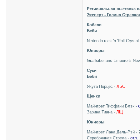
Региональная выставка в
Эксперт - Галина Стрелко
Кобели
Беби
Nintendo rock 'n 'Roll Crysta
Юниоры
Graffsiberians Emperor's Ne
Суки
Беби
Якута Норцес -
ЛБС
Щенки
Майнгрет Тиффани Блэк -
б
Зарина Тиана -
ЛЩ
Юниоры
Майнгрет Лана Дель-Рэй - 
Серебрянная Стрела -
отл. 