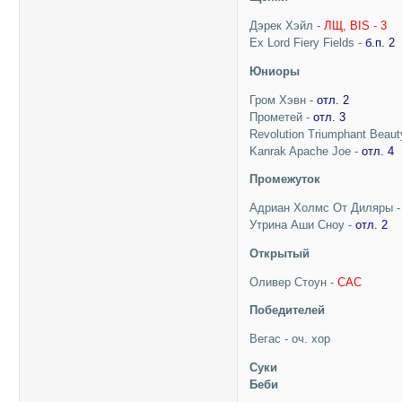
Дэрек Хэйл -
ЛЩ, BIS - 3
Ex Lord Fiery Fields -
б.п. 2
Юниоры
Гром Хэвн -
отл. 2
Прометей -
отл. 3
Revolution Triumphant Beaut
Kanrak Apache Joe -
отл. 4
Промежуток
Адриан Холмс От Диляры 
Утрина Аши Сноу -
отл. 2
Открытый
Оливер Стоун -
CAC
Победителей
Вегас - оч. хор
Суки
Беби