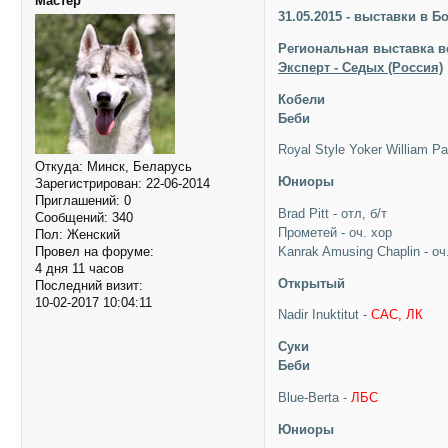
Мастер
31.05.2015 - выставки в Б
Региональная выставка в
Эксперт - Седых (Россия)
Кобели
Беби
Royal Style Yoker William Pa
Откуда:
Минск, Беларусь
Юниоры
Зарегистрирован
: 22-06-2014
Приглашений:
0
Brad Pitt - отл, б/т
Сообщений:
340
Прометей - оч. хор
Пол:
Женский
Kanrak Amusing Chaplin - оч
Провел на форуме:
4 дня 11 часов
Открытый
Последний визит:
10-02-2017 10:04:11
Nadir Inuktitut -
САС, ЛК
Суки
Беби
Blue-Berta -
ЛБС
Юниоры