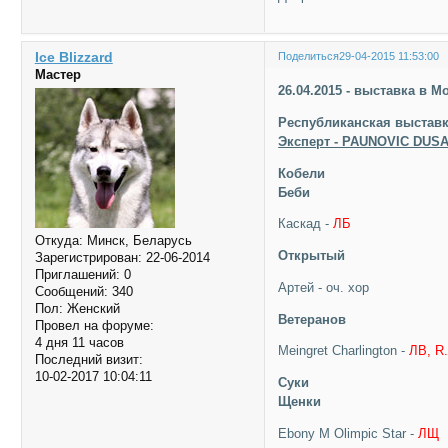
Ice Blizzard
Поделиться
29-04-2015 11:53:00
Мастер
26.04.2015 - выставка в М
Республиканская выставк
Эксперт - PAUNOVIC DUSA
Кобели
Беби
Каскад -
ЛБ
Откуда:
Минск, Беларусь
Открытый
Зарегистрирован
: 22-06-2014
Приглашений:
0
Артей - оч. хор
Сообщений:
340
Пол:
Женский
Ветеранов
Провел на форуме:
4 дня 11 часов
Meingret Charlington -
ЛВ, R
Последний визит:
10-02-2017 10:04:11
Суки
Щенки
Ebony M Olimpic Star -
ЛЩ