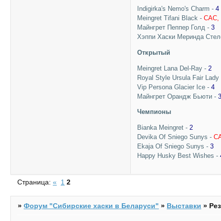
Indigirka's Nemo's Charm -
4
Meingret Tifani Black -
САС,
Майнгрет Пеппер Голд -
3
Хэппи Хаски Меринда Стел
Открытый
Meingret Lana Del-Ray -
2
Royal Style Ursula Fair Lady
Vip Persona Glacier Ice -
4
Майнгрет Орандж Бьюти -
Чемпионы
Bianka Meingret -
2
Devika Of Sniego Sunys -
С
Ekaja Of Sniego Sunys -
3
Happy Husky Best Wishes -
Страница:
«
1
2
»
Форум "Cибирские хаски в Беларуси"
»
Выставки
»
Рез