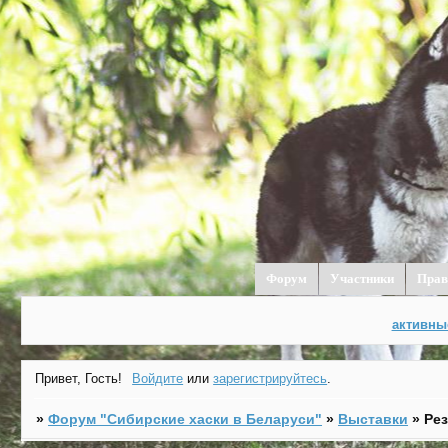
Форум
Участники
Прав
активны
Привет, Гость!
Войдите
или
зарегистрируйтесь
.
»
Форум "Cибирские хаски в Беларуси"
»
Выставки
»
Рез