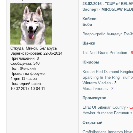
28.02.2016 - "CUP of BEL
Эксперт - MIROSLAW REDL
Кобели
Беби
Эверонгрейс Амадеус Грэйэ
Щенки
Откуда:
Минск, Беларусь
Tail Nort Grand Perfection -
Зарегистрирован
: 22-06-2014
Приглашений:
0
Юниоры
Сообщений:
340
Пол:
Женский
Kristari Red Diamond Kingdo
Провел на форуме:
Sparcling In The Ring Trium
4 дня 11 часов
Winterra Vladlen -
3
Последний визит:
Мега Пиксель -
2
10-02-2017 10:04:11
Промежуток
Efrat Of Siberian Country -
С
Hawker Hurricane Fortunatus
Открытый
Graffsiberians Imperors New