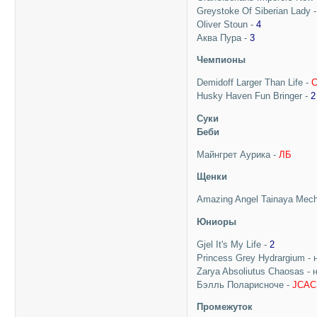
Greystoke Of Siberian Lady 
Oliver Stoun -
4
Аква Пура -
3
Чемпионы
Demidoff Larger Than Life -
Husky Haven Fun Bringer -
2
Суки
Беби
Майнгрет Аурика -
ЛБ
Щенки
Amazing Angel Tainaya Mech
Юниоры
Gjel It's My Life -
2
Princess Grey Hydrargium - 
Zarya Absoliutus Chaosas - 
Бэлль Поларисноче -
JCAC
Промежуток