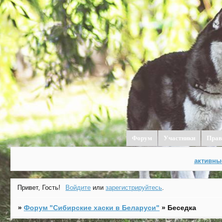
Форум
Участники
Прав
активны
Привет, Гость!
Войдите
или
зарегистрируйтесь
.
»
Форум "Cибирские хаски в Беларуси"
»
Беседка