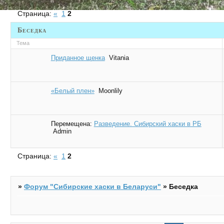
Страница:
«
1
2
Беседка
Тема
Приданное щенка
Vitania
«Белый плен»
Moonlily
Перемещена:
Разведение. Сибирский хаски в РБ
Admin
Страница:
«
1
2
»
Форум "Cибирские хаски в Беларуси"
»
Беседка