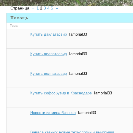
Страница:
«
1
2
3
4
5
»
Помощь
Тема
Купить даклатасвир
Iamorial33
Купить велпатасвир
Iamorial33
Купить велпатасвир
Iamorial33
Купить софосбувир в Краснодаре
Iamorial33
Новости из мира бизнеса
Iamorial33
Вавада казино: новые технологии и выигрыши