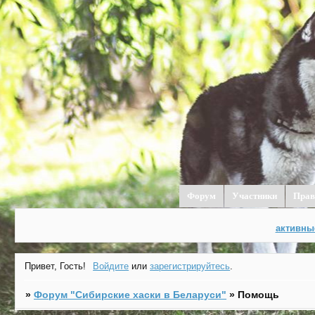
Форум
Участники
Прав
активны
Привет, Гость!
Войдите
или
зарегистрируйтесь
.
»
Форум "Cибирские хаски в Беларуси"
»
Помощь