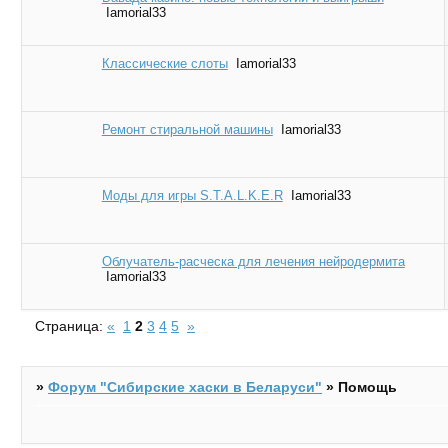
Iamorial33
Классические слоты
Iamorial33
Ремонт стиральной машины
Iamorial33
Моды для игры S.T.A.L.K.E.R
Iamorial33
Облучатель-расческа для лечения нейродермита
Iamorial33
Страница:
«
1
2
3
4
5
»
»
Форум "Cибирские хаски в Беларуси"
»
Помощь