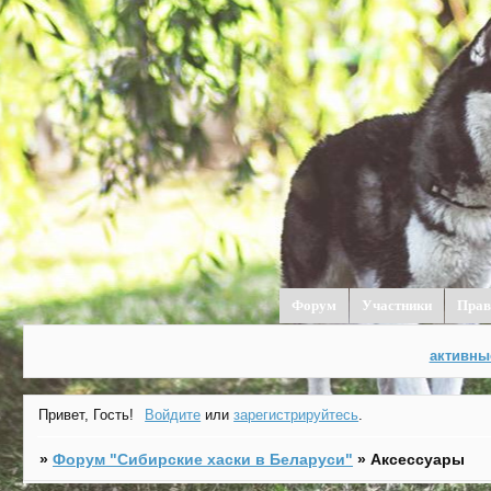
Форум
Участники
Прав
активны
Привет, Гость!
Войдите
или
зарегистрируйтесь
.
»
Форум "Cибирские хаски в Беларуси"
»
Аксессуары